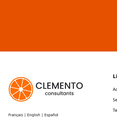
L
Ac
Se
T
Français
|
English
|
Español