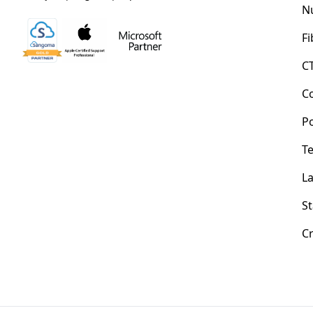
N
Fi
C
C
Po
Te
La
St
Cr