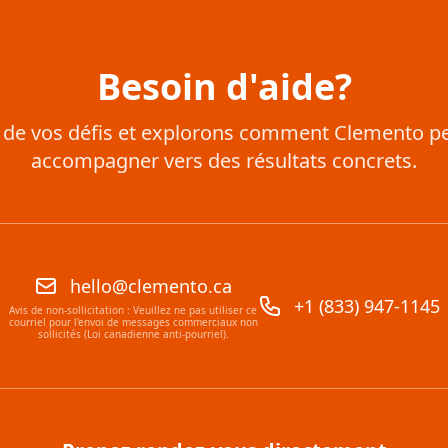
Besoin d'aide?
 de vos défis et explorons comment Clemento p
accompagner vers des résultats concrets.
hello@clemento.ca
+1 (833) 947-1145
Avis de non-sollicitation : Veuillez ne pas utiliser ce
courriel pour l'envoi de messages commerciaux non
sollicités (Loi canadienne anti-pourriel).