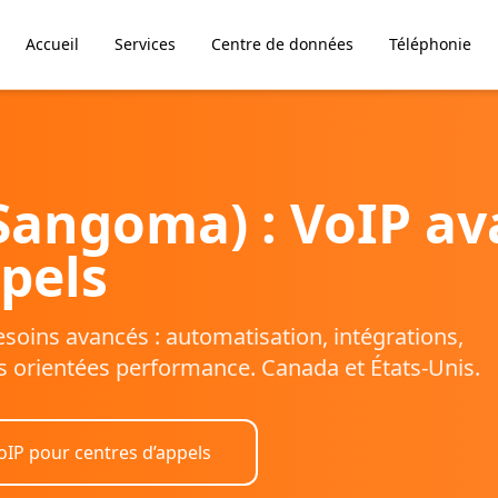
Accueil
Services
Centre de données
Téléphonie
Sangoma) : VoIP a
ppels
oins avancés : automatisation, intégrations,
s orientées performance. Canada et États-Unis.
oIP pour centres d’appels