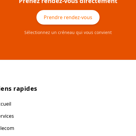
Prenez rendez-vous directement
Prendre rendez-vous
Sélectionnez un créneau qui vous convient
iens rapides
cueil
rvices
elecom