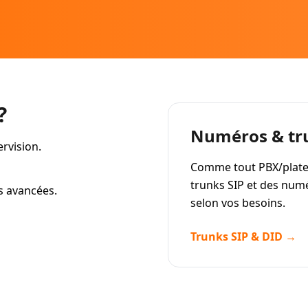
?
Numéros & tr
ervision.
Comme tout PBX/platef
trunks SIP et des num
s avancées.
selon vos besoins.
Trunks SIP & DID →