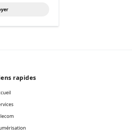
oyer
iens rapides
cueil
rvices
elecom
umérisation