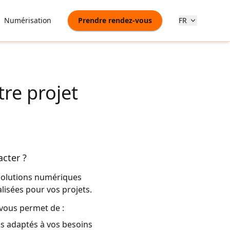
Numérisation
Prendre rendez-vous
FR
re projet
cter ?
solutions numériques
lisées pour vos projets.
 vous permet de :
ls adaptés à vos besoins