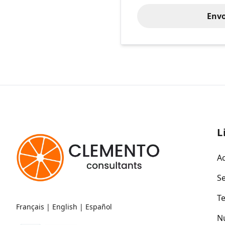
Env
L
Ac
Se
T
Français
|
English
|
Español
N