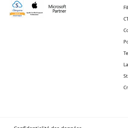
Fi
C
C
Po
Te
La
St
Cr