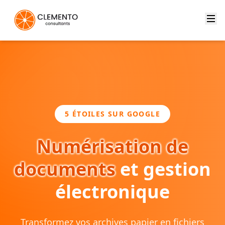
5 ÉTOILES SUR GOOGLE
Numérisation de
documents
et gestion
électronique
Transformez vos archives papier en fichiers