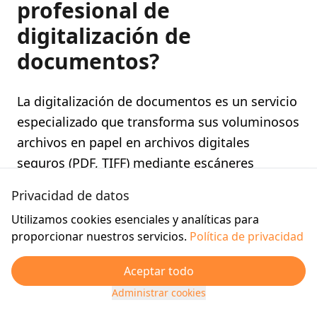
profesional de
digitalización de
documentos?
La digitalización de documentos es un servicio
especializado que transforma sus voluminosos
archivos en papel en archivos digitales
seguros (PDF, TIFF) mediante escáneres
industriales de alta velocidad. Esta tecnología,
Privacidad de datos
combinada con el reconocimiento óptico de
Utilizamos cookies esenciales y analíticas para
caracteres (OCR) y la inteligencia artificial,
proporcionar nuestros servicios.
Política de privacidad
permite que sus documentos sean
completamente buscables por palabras clave y
Aceptar todo
extrae automáticamente datos importantes
Administrar cookies
para su software empresarial.