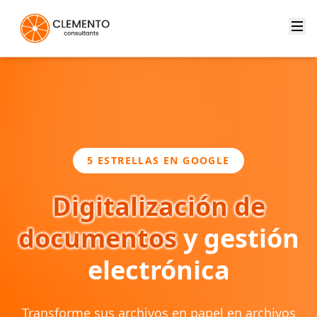
5 ESTRELLAS EN GOOGLE
Digitalización de
documentos
y gestión
electrónica
Transforme sus archivos en papel en archivos